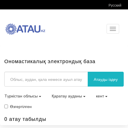
Русский
Toggle
navigati
Ономастикалық электрондық база
Атауды іздеу
Түркістан облысы
Қаратау ауданы
кент
Өзгертілген
0 атау табылды