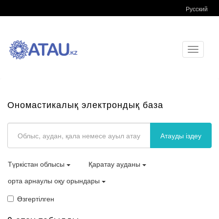
Русский
Toggle
navigati
Ономастикалық электрондық база
Атауды іздеу
Түркістан облысы
Қаратау ауданы
орта арнаулы оқу орындары
Өзгертілген