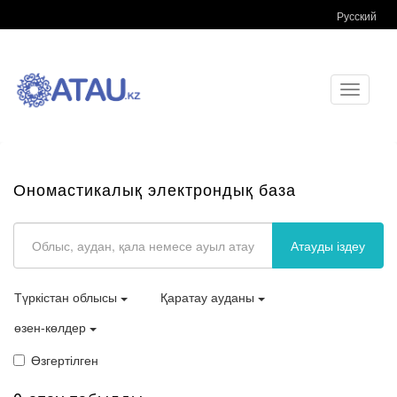
Русский
Toggle
navigati
Ономастикалық электрондық база
Атауды іздеу
Түркістан облысы
Қаратау ауданы
өзен-көлдер
Өзгертілген