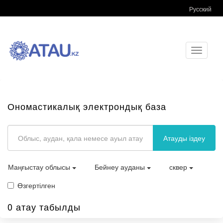
Русский
Toggle
navigati
Ономастикалық электрондық база
Атауды іздеу
Маңғыстау облысы
Бейнеу ауданы
сквер
Өзгертілген
0 атау табылды