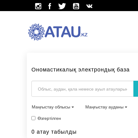
Ономастикалық электрондық база
Маңғыстау облысы
Маңғыстау ауданы
Өзгертілген
0 атау табылды