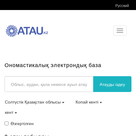
Русский
Toggle
navigati
Ономастикалық электрондық база
Атауды іздеу
Солтүстік Қазақстан облысы
Копай кенті
кент
Өзгертілген