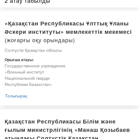
2 атау табылды
«Қазақстан Республикасы Ұлттық Ұланы
Әскери институты» мемлекеттік мекемесі
(жоғарғы оқу орындары)
Солтүстік Қазақстан облысы
Орысша атауы:
Государственное учреждение
«Военный институт
Национальной гварди
Республики Казахстан»
Толығырақ
Қазақстан Республикасы Білім және
ғылым министрлігінің «Манаш Қозыбаев
атындағы Солтүстік Қазақстан