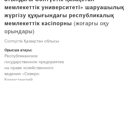
мемлекеттік университетi» шаруашылық
жүргізу құқығындағы республикалық
(жоғарғы оқу
мемлекеттік кәсіпорны
орындары)
Солтүстік Қазақстан облысы
Орысша атауы:
Республиканское
государственное предприятие
на праве хозяйственного
ведения «Северо-
Казахстанский
государственный университет
имени Манаша Козыбаева»
Министерства образования и
науки Республики Казахстан
Толығырақ