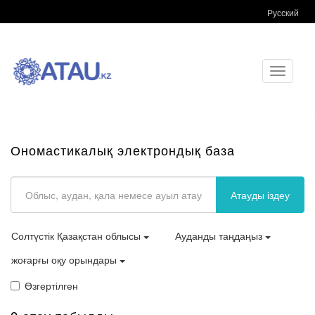
Русский
Toggle
navigati
Ономастикалық электрондық база
Атауды іздеу
Солтүстік Қазақстан облысы
Ауданды таңдаңыз
жоғарғы оқу орындары
Өзгертілген