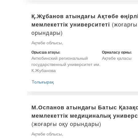
Қ.Жұбанов атындағы Ақтөбе өңірл
(жоғарғы
мемлекеттік университеті
орындары)
Ақтөбе облысы,
Орысша атауы:
Орналасу орны:
Актюбинский региональный
Ақтөбе қаласы
государственный университет им.
К.Жубанова
Толығырақ
М.Оспанов атындағы Батыс Қазақ
мемлекеттік медициналық универс
(жоғарғы оқу орындары)
Ақтөбе облысы,