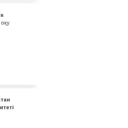
ік
 оқу
стан
итеті