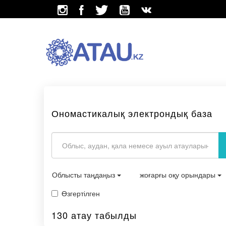
Ономастикалық электрондық база
Облысты таңдаңыз
жоғарғы оқу орындары
Өзгертілген
130 атау табылды