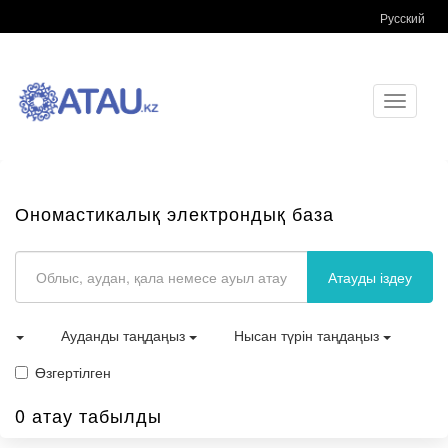
Русский
Toggle
navigati
Ономастикалық электрондық база
Атауды іздеу
Ауданды таңдаңыз
Нысан түрін таңдаңыз
Өзгертілген
0 атау табылды