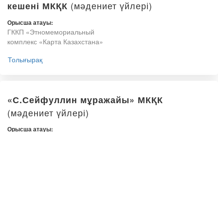
(мәдениет үйлері)
кешені МКҚК
Орысша атауы:
ГККП «Этномемориальный
комплекс «Карта Казахстана»
Толығырақ
«С.Сейфуллин мұражайы» МКҚК
(мәдениет үйлері)
Орысша атауы:
ГККП «Музей С. Сейфуллина»
Толығырақ
«Қазіргі заман өнер мұражайы» МКҚК
(мәдениет үйлері)