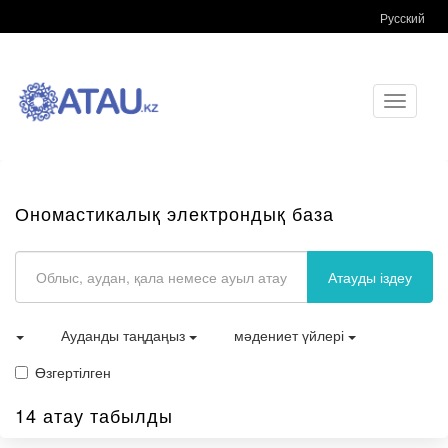
Русский
Toggle
navigati
Ономастикалық электрондық база
Атауды іздеу
Ауданды таңдаңыз
мәдениет үйлері
Өзгертілген
14 атау табылды