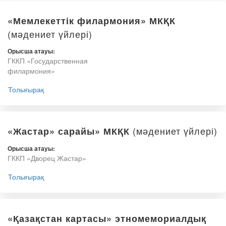
«Мемлекеттік филармония» МКҚК
(мәдениет үйлері)
Орысша атауы:
ГККП «Государственная
филармония»
Толығырақ
(мәдениет үйлері)
«Жастар» сарайы» МКҚК
Орысша атауы:
ГККП «Дворец Жастар»
Толығырақ
«Қазақстан картасы» этномемориалдық