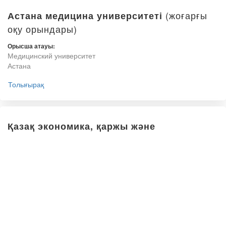
(жоғарғы
Астана медицина университеті
оқу орындары)
Орысша атауы:
Медицинский университет
Астана
Толығырақ
Қазақ экономика, қаржы және
халықаралық сауда университеті
(жоғарғы оқу орындары)
Орысша атауы:
Казахский университет
экономики, финансов и
международной торговли
Толығырақ