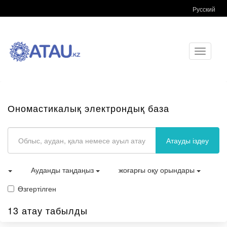
Русский
Toggle
navigati
Ономастикалық электрондық база
Атауды іздеу
Ауданды таңдаңыз
жоғарғы оқу орындары
Өзгертілген
13 атау табылды