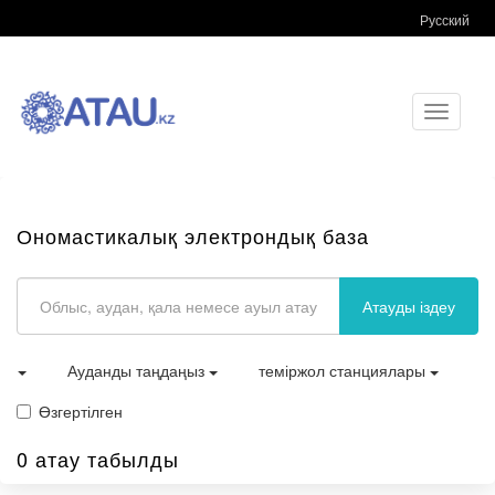
Русский
Toggle
navigati
Ономастикалық электрондық база
Атауды іздеу
Ауданды таңдаңыз
теміржол станциялары
Өзгертілген
0 атау табылды