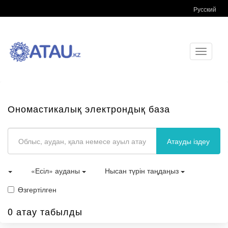
Русский
Toggle
navigati
Ономастикалық электрондық база
Атауды іздеу
«Есіл» ауданы
Нысан түрін таңдаңыз
Өзгертілген
0 атау табылды