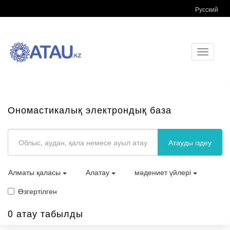
Русский
Toggle
navigati
Ономастикалық электрондық база
Атауды іздеу
Алматы қаласы
Алатау
мәдениет үйлері
Өзгертілген
0 атау табылды