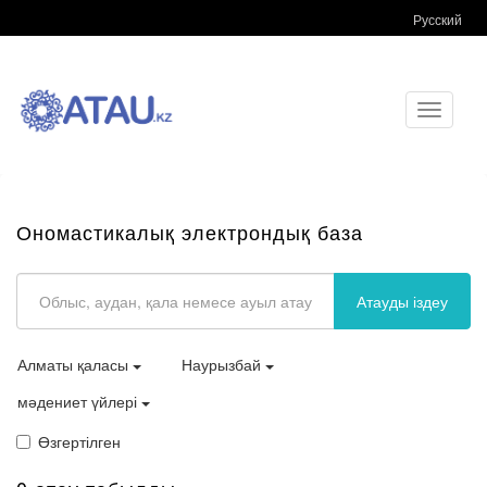
Русский
Toggle
navigati
Ономастикалық электрондық база
Атауды іздеу
Алматы қаласы
Наурызбай
мәдениет үйлері
Өзгертілген