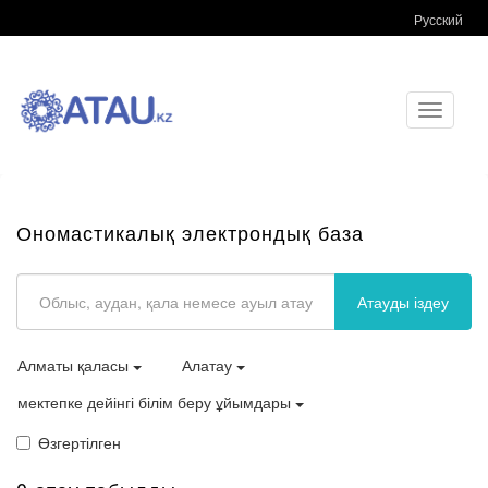
Русский
Toggle
navigati
Ономастикалық электрондық база
Атауды іздеу
Алматы қаласы
Алатау
мектепке дейінгі білім беру ұйымдары
Өзгертілген