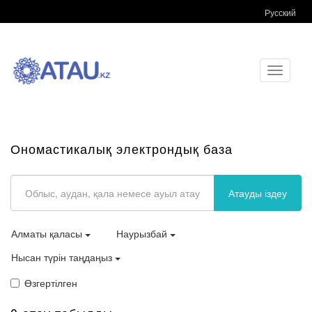
Русский
Toggle
navigati
Ономастикалық электрондық база
Атауды іздеу
Алматы қаласы
Наурызбай
Нысан түрін таңдаңыз
Өзгертілген