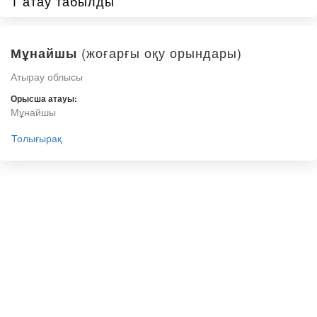
1 атау табылды
(жоғарғы оқу орындары)
Мұнайшы
Атырау облысы
Орысша атауы:
Мұнайшы
Толығырақ