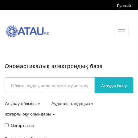
Русский
Toggle
navigati
Ономастикалық электрондық база
Атауды іздеу
Атырау облысы
Ауданды таңдаңыз
жоғарғы оқу орындары
Өзгертілген