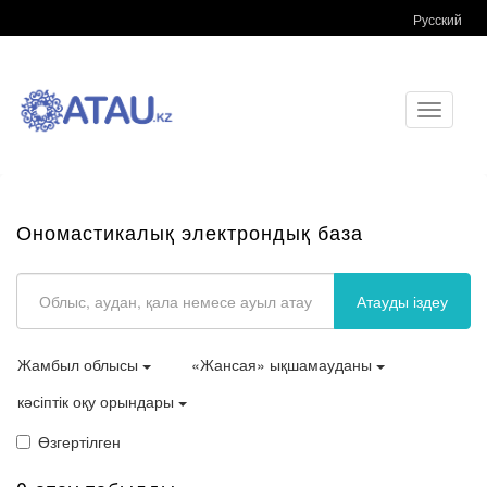
Русский
Toggle
navigati
Ономастикалық электрондық база
Атауды іздеу
Жамбыл облысы
«Жансая» ықшамауданы
кәсіптік оқу орындары
Өзгертілген