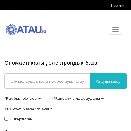
Русский
Toggle
navigati
Ономастикалық электрондық база
Атауды іздеу
Жамбыл облысы
«Жансая» ықшамауданы
теміржол станциялары
Өзгертілген