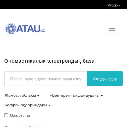
Русский
Toggle
navigati
Ономастикалық электрондық база
Атауды іздеу
Жамбыл облысы
«Бәйтерек» ықшамауданы
жоғарғы оқу орындары
Өзгертілген