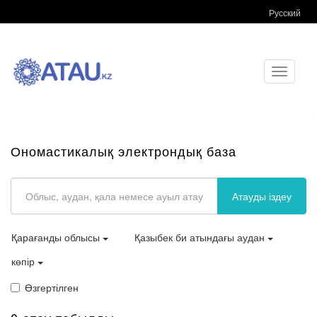
Русский
Toggle
navigati
Ономастикалық электрондық база
Атауды іздеу
Қарағанды облысы
Қазыбек би атындағы аудан
көпір
Өзгертілген