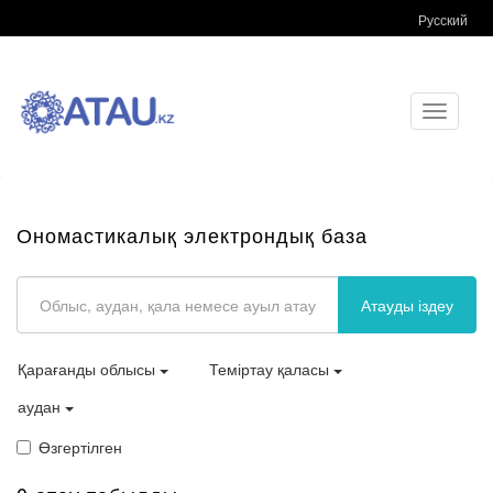
Русский
Toggle
navigati
Ономастикалық электрондық база
Атауды іздеу
Қарағанды облысы
Теміртау қаласы
аудан
Өзгертілген