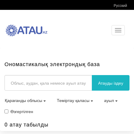
Русский
Toggle
navigati
Ономастикалық электрондық база
Атауды іздеу
Қарағанды облысы
Теміртау қаласы
ауыл
Өзгертілген
0 атау табылды