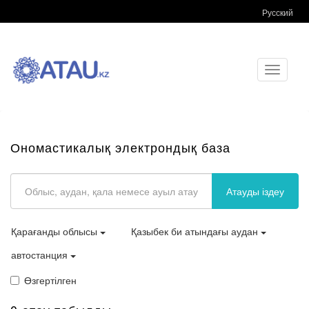
Русский
Toggle
navigati
Ономастикалық электрондық база
Атауды іздеу
Қарағанды облысы
Қазыбек би атындағы аудан
автостанция
Өзгертілген