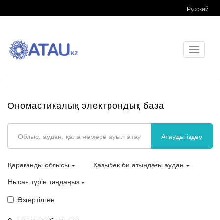
Русский
Toggle
navigati
Ономастикалық электрондық база
Атауды іздеу
Қарағанды облысы
Қазыбек би атындағы аудан
Нысан түрін таңдаңыз
Өзгертілген