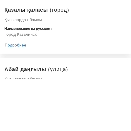
(город)
Қазалы қаласы
Қызылорда облысы
Наименование на русском:
Город Казалинск
Подробнее
(улица)
Абай даңғылы
Қызылорда облысы
Наименование на русском:
Расположение:
Проспект Абая
Қызылорда қаласы
Подробнее
(улица)
Астана даңғылы