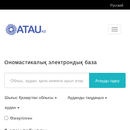
Русский
Toggle
navigati
Ономастикалық электрондық база
Атауды іздеу
Шығыс Қазақстан облысы
Ауданды таңдаңыз
аудан
Өзгертілген