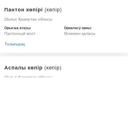
(көпір)
Пантон көпірі
Шығыс Қазақстан облысы
Орысша атауы:
Орналасу орны:
Пантонный мост
Өскемен қаласы
Толығырақ
(көпір)
Аспалы көпір
Шығыс Қазақстан облысы
Орысша атауы:
Орналасу орны:
Подвесной мост
Семей қаласы
Толығырақ