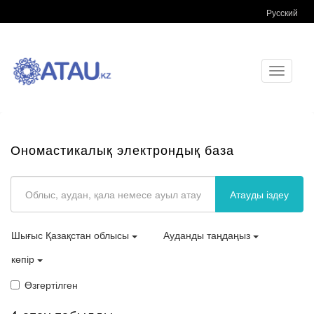
Русский
Toggle
navigati
Ономастикалық электрондық база
Атауды іздеу
Шығыс Қазақстан облысы
Ауданды таңдаңыз
көпір
Өзгертілген