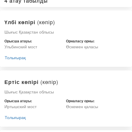
4 атау табылды
(көпір)
Үлбі көпірі
Шығыс Қазақстан облысы
Орысша атауы:
Орналасу орны:
Ульбинский мост
Өскемен қаласы
Толығырақ
(көпір)
Ертіс көпірі
Шығыс Қазақстан облысы
Орысша атауы:
Орналасу орны:
Иртышский мост
Өскемен қаласы
Толығырақ