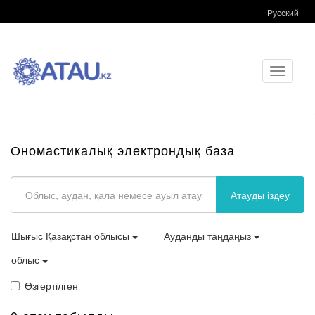
Русский
Toggle
navigati
Ономастикалық электрондық база
Атауды іздеу
Шығыс Қазақстан облысы
Ауданды таңдаңыз
облыс
Өзгертілген