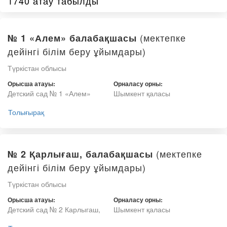
1740 атау табылды
(мектепке
№ 1 «Алем» балабақшасы
дейінгі білім беру ұйымдары)
Түркістан облысы
Орысша атауы:
Орналасу орны:
Детский сад № 1 «Алем»
Шымкент қаласы
Толығырақ
(мектепке
№ 2 Қарлығаш, балабақшасы
дейінгі білім беру ұйымдары)
Түркістан облысы
Орысша атауы:
Орналасу орны:
Детский сад № 2 Карлыгаш,
Шымкент қаласы