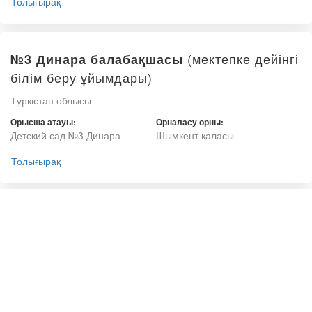
Толығырақ
(мектепке дейінгі
№3 Динара балабақшасы
білім беру ұйымдары)
Түркістан облысы
Орысша атауы:
Орналасу орны:
Детский сад №3 Динара
Шымкент қаласы
Толығырақ
(мектепке
№ 4 «Балапан» балабақшасы
дейінгі білім беру ұйымдары)
Түркістан облысы
Орысша атауы:
Орналасу орны:
Детский сад № 4 «Балапан»
Шымкент қаласы