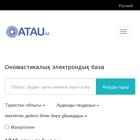
Русский
Toggle
navigati
Ономастикалық электрондық база
Атауды іздеу
Түркістан облысы
Ауданды таңдаңыз
мектепке дейінгі білім беру ұйымдары
Өзгертілген