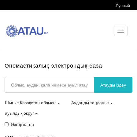
Русский
Toggle
navigati
Ономастикалық электрондық база
Атауды іздеу
Шығыс Қазақстан облысы
Ауданды таңдаңыз
ауылдық округ
Өзгертілген