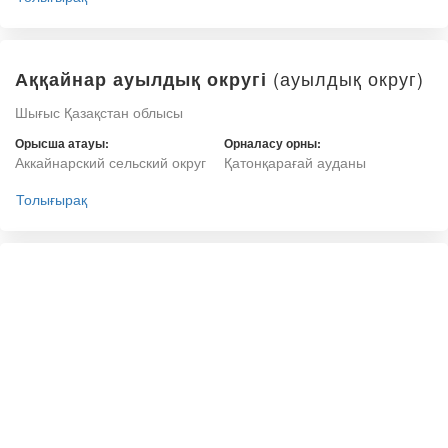
(ауылдық округ)
Аққайнар ауылдық округі
Шығыс Қазақстан облысы
Орысша атауы:
Орналасу орны:
Аккайнарский сельский округ
Қатонқарағай ауданы
Толығырақ
(ауылдық округ)
Өрел ауылдық округі
Шығыс Қазақстан облысы
Орысша атауы:
Орналасу орны:
Урыльский сельский округ
Қатонқарағай ауданы
Толығырақ