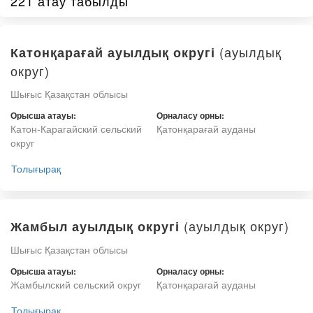
221 атау табылды
(ауылдық
Катонқарағай ауылдық округі
округ)
Шығыс Қазақстан облысы
Орысша атауы:
Орналасу орны:
Катон-Карагайский сельский
Қатонқарағай ауданы
округ
Толығырақ
(ауылдық округ)
Жамбыл ауылдық округі
Шығыс Қазақстан облысы
Орысша атауы:
Орналасу орны:
Жамбылский сельский округ
Қатонқарағай ауданы
Толығырақ