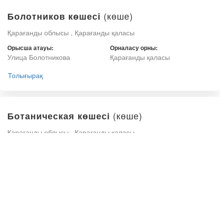
(көше)
Болотников көшесі
Қарағанды облысы , Қарағанды қаласы
Орысша атауы:
Орналасу орны:
Улица Болотникова
Қарағанды қаласы
Толығырақ
(көше)
Ботаническая көшесі
Қарағанды облысы , Қарағанды қаласы
Орысша атауы:
Орналасу орны:
Улица Ботаническая
Қарағанды қаласы
Толығырақ
(көше)
Ботанический сад