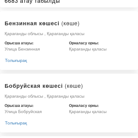
6683 атау табылды
(көше)
Бензинная көшесі
Қарағанды облысы , Қарағанды қаласы
Орысша атауы:
Орналасу орны:
Улица Бензинная
Қарағанды қаласы
Толығырақ
(көше)
Бобруйская көшесі
Қарағанды облысы , Қарағанды қаласы
Орысша атауы:
Орналасу орны:
Улица Бобруйская
Қарағанды қаласы
Толығырақ