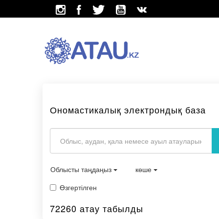
Ономастикалық электрондық база
Облысты таңдаңыз
көше
Өзгертілген
72260 атау табылды