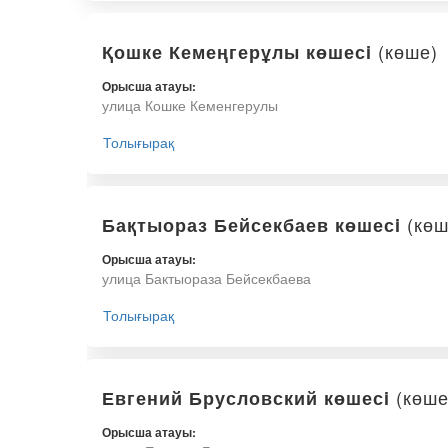
(көше)
Қошке Кемеңгерұлы көшесi
Орысша атауы:
улица Кошке Кеменгерулы
Толығырақ
(көш
Бақтыораз Бейсекбаев көшесi
Орысша атауы:
улица Бактыораза Бейсекбаева
Толығырақ
(көше
Евгений Брусловский көшесi
Орысша атауы: