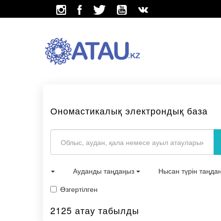
Ономастикалық электрондық база
Ауданды таңдаңыз
Нысан түрін таңда
Өзгертілген
2125 атау табылды