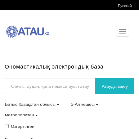
Русский
Toggle
navigati
Ономастикалық электрондық база
Атауды іздеу
Батыс Қазақстан облысы
5-Ая көшесі
метрополитен
Өзгертілген