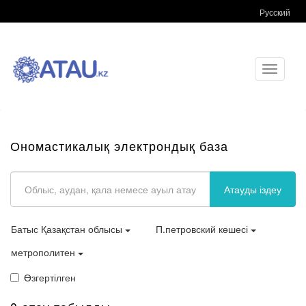
Русский
Toggle
navigati
Ономастикалық электрондық база
Атауды іздеу
Батыс Қазақстан облысы
П.петровский көшесі
метрополитен
Өзгертілген