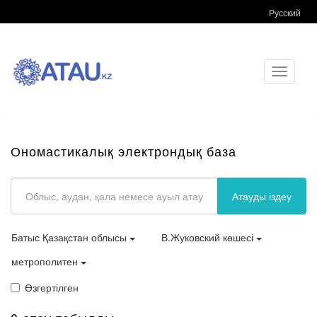
Русский
Toggle
navigati
Ономастикалық электрондық база
Атауды іздеу
Батыс Қазақстан облысы
В.Жуковский көшесі
метрополитен
Өзгертілген