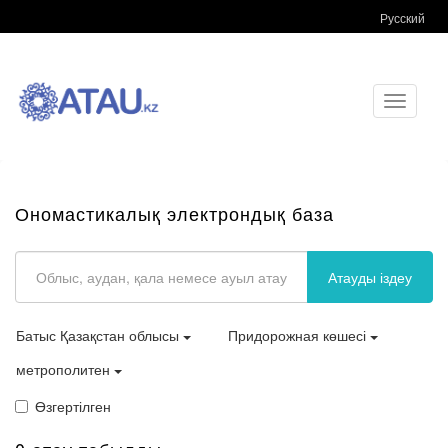
Русский
Toggle
navigati
Ономастикалық электрондық база
Атауды іздеу
Батыс Қазақстан облысы
Придорожная көшесі
метрополитен
Өзгертілген