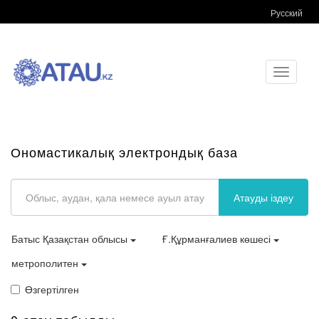
Русский
Toggle
navigati
Ономастикалық электрондық база
Атауды іздеу
Батыс Қазақстан облысы
Ғ.Құрманғалиев көшесі
метрополитен
Өзгертілген