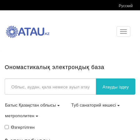
Русский
Toggle
navigati
Ономастикалық электрондық база
Атауды іздеу
Батыс Қазақстан облысы
Туб санаторий көшесі
метрополитен
Өзгертілген