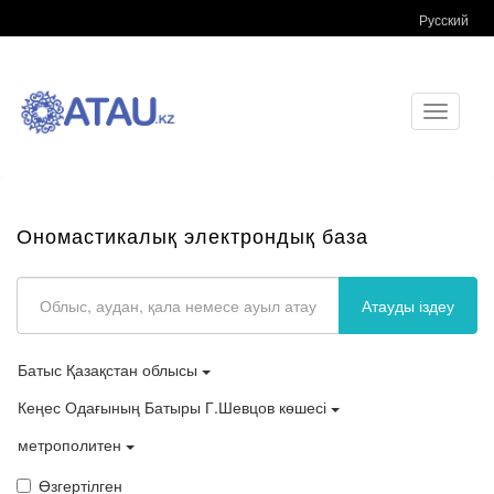
Русский
Toggle
navigati
Ономастикалық электрондық база
Атауды іздеу
Батыс Қазақстан облысы
Кеңес Одағының Батыры Г.Шевцов көшесі
метрополитен
Өзгертілген