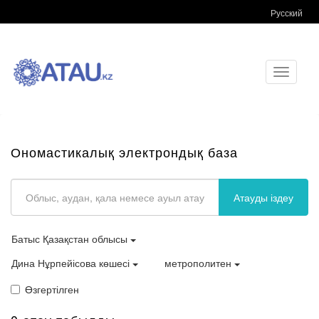
Русский
Toggle
navigati
Ономастикалық электрондық база
Атауды іздеу
Батыс Қазақстан облысы
Дина Нұрпейісова көшесі
метрополитен
Өзгертілген