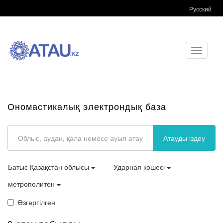
Русский
Toggle
navigati
Ономастикалық электрондық база
Атауды іздеу
Батыс Қазақстан облысы
Ударная көшесі
метрополитен
Өзгертілген