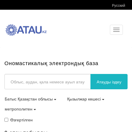
Русский
Toggle
navigati
Ономастикалық электрондық база
Атауды іздеу
Батыс Қазақстан облысы
Қызылжар көшесі
метрополитен
Өзгертілген