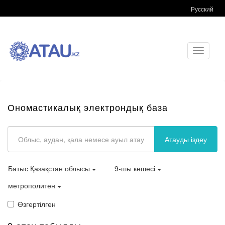
Русский
Toggle
navigati
Ономастикалық электрондық база
Атауды іздеу
Батыс Қазақстан облысы
9-шы көшесі
метрополитен
Өзгертілген