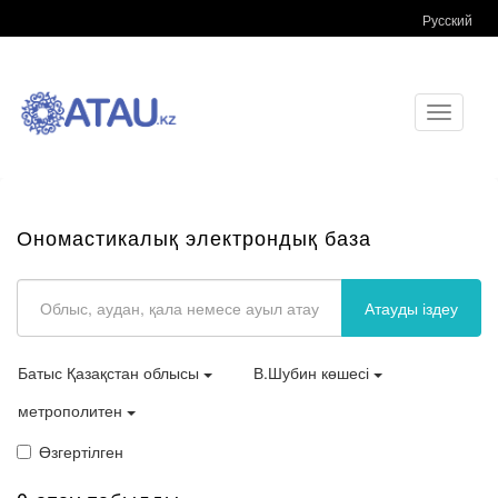
Русский
Toggle
navigati
Ономастикалық электрондық база
Атауды іздеу
Батыс Қазақстан облысы
В.Шубин көшесі
метрополитен
Өзгертілген