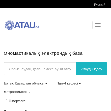
Русский
Toggle
navigati
Ономастикалық электрондық база
Атауды іздеу
Батыс Қазақстан облысы
Пдп-4 көшесі
метрополитен
Өзгертілген