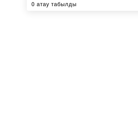
0 атау табылды