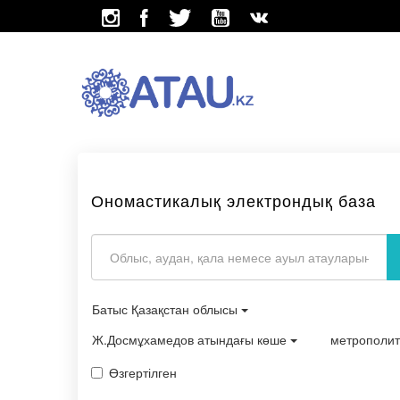
Ономастикалық электрондық база
Батыс Қазақстан облысы
Ж.Досмұхамедов атындағы көше
метрополи
Өзгертілген