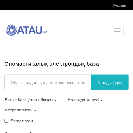
Русский
Toggle
navigati
Ономастикалық электрондық база
Атауды іздеу
Батыс Қазақстан облысы
Надежда көшесі
метрополитен
Өзгертілген